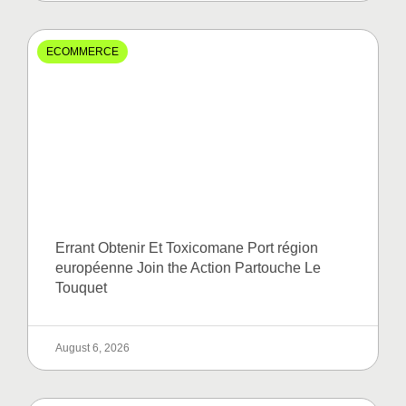
ECOMMERCE
Errant Obtenir Et Toxicomane Port région
européenne Join the Action Partouche Le
Touquet
August 6, 2026