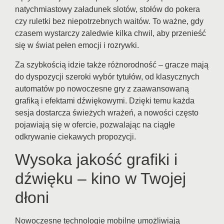
natychmiastowy załadunek slotów, stołów do pokera
czy ruletki bez niepotrzebnych waitów. To ważne, gdy
czasem wystarczy zaledwie kilka chwil, aby przenieść
się w świat pełen emocji i rozrywki.
Za szybkością idzie także różnorodność – gracze mają
do dyspozycji szeroki wybór tytułów, od klasycznych
automatów po nowoczesne gry z zaawansowaną
grafiką i efektami dźwiękowymi. Dzięki temu każda
sesja dostarcza świeżych wrażeń, a nowości często
pojawiają się w ofercie, pozwalając na ciągłe
odkrywanie ciekawych propozycji.
Wysoka jakość grafiki i
dźwięku – kino w Twojej
dłoni
Nowoczesne technologie mobilne umożliwiają