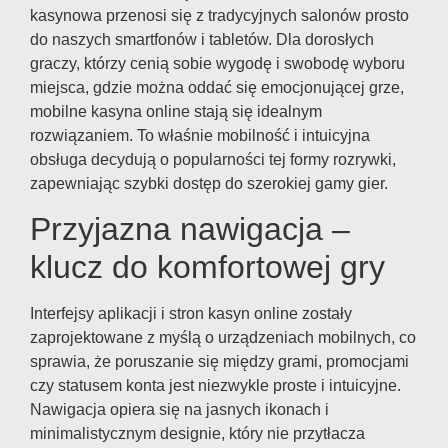
kasynowa przenosi się z tradycyjnych salonów prosto
do naszych smartfonów i tabletów. Dla dorosłych
graczy, którzy cenią sobie wygodę i swobodę wyboru
miejsca, gdzie można oddać się emocjonującej grze,
mobilne kasyna online stają się idealnym
rozwiązaniem. To właśnie mobilność i intuicyjna
obsługa decydują o popularności tej formy rozrywki,
zapewniając szybki dostęp do szerokiej gamy gier.
Przyjazna nawigacja –
klucz do komfortowej gry
Interfejsy aplikacji i stron kasyn online zostały
zaprojektowane z myślą o urządzeniach mobilnych, co
sprawia, że poruszanie się między grami, promocjami
czy statusem konta jest niezwykle proste i intuicyjne.
Nawigacja opiera się na jasnych ikonach i
minimalistycznym designie, który nie przytłacza